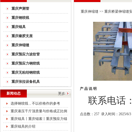
重庆声测管
重庆伸缩缝
>>
重庆桥梁伸缩缝
重庆钢绞线
重庆锚具
重庆橡胶支座
重庆伸缩缝
重庆预应力波纹管
重庆预应力钢绞线
重庆无粘结钢绞线
重庆张拉设备机具
产 品 说 明
新闻动态
联系电话：15
选择钢绞线，不以价格作的参考
重庆液压千斤顶质量与价格成正比例
点击数：257 录入时间：2025/6/3
重庆锚具丨重庆锚索丨重庆预应力锚
重庆锚具的介绍