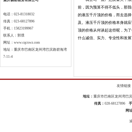
重庆畅星物资有限公司
前，因为预算不得不低头，那我
电话：023-81318032
的液压千斤顶的价格，而去选择
传真：023-68127896
及。液压千斤顶的价格本身就应
手机：15823199967
顶的价格从何谈起这些呢，为了
联系人：郭璞
什么诚信、实力、专业性和发展
网址：www.cqcxwz.com
地址：重庆市巴南区龙州湾巴滨路碧海湾
7-11-4
友情链接
地址：
重庆市巴南区龙州湾巴滨路
传真：
028-68127896
网
渝