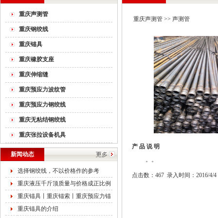
重庆声测管
重庆声测管
>>
声测管
重庆钢绞线
重庆锚具
重庆橡胶支座
重庆伸缩缝
重庆预应力波纹管
重庆预应力钢绞线
重庆无粘结钢绞线
重庆张拉设备机具
产 品 说 明
新闻动态
。。
选择钢绞线，不以价格作的参考
点击数：467 录入时间：2016/4/4
重庆液压千斤顶质量与价格成正比例
重庆锚具丨重庆锚索丨重庆预应力锚
重庆锚具的介绍