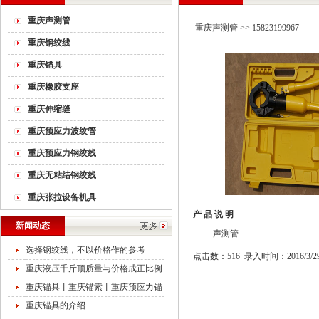
重庆声测管
重庆声测管
>>
15823199967
重庆钢绞线
重庆锚具
重庆橡胶支座
重庆伸缩缝
重庆预应力波纹管
重庆预应力钢绞线
重庆无粘结钢绞线
重庆张拉设备机具
产 品 说 明
新闻动态
声测管
选择钢绞线，不以价格作的参考
点击数：516 录入时间：2016/3/2
重庆液压千斤顶质量与价格成正比例
重庆锚具丨重庆锚索丨重庆预应力锚
重庆锚具的介绍